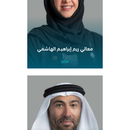
معالي ريم إبراهيـم الهاشمي
عضو